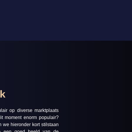
k
air op diverse marktplaats
dit moment enorm populair?
 we hieronder kort stilstaan
 je een goed beeld van de