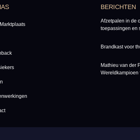
NAS
BERICHTEN
Afzetpalen in de 
Marktplaats
toepassingen en s
Brandkast voor thu
hback
Mathieu van der P
iekers
Wereldkampioen 
n
nwerkingen
act